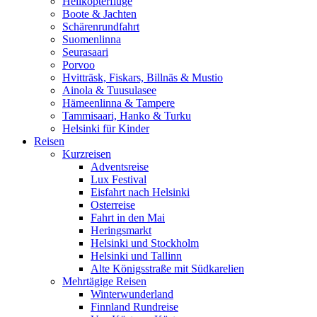
Helikopterflüge
Boote & Jachten
Schärenrundfahrt
Suomenlinna
Seurasaari
Porvoo
Hvitträsk, Fiskars, Billnäs & Mustio
Ainola & Tuusulasee
Hämeenlinna & Tampere
Tammisaari, Hanko & Turku
Helsinki für Kinder
Reisen
Kurzreisen
Adventsreise
Lux Festival
Eisfahrt nach Helsinki
Osterreise
Fahrt in den Mai
Heringsmarkt
Helsinki und Stockholm
Helsinki und Tallinn
Alte Königsstraße mit Südkarelien
Mehrtägige Reisen
Winterwunderland
Finnland Rundreise