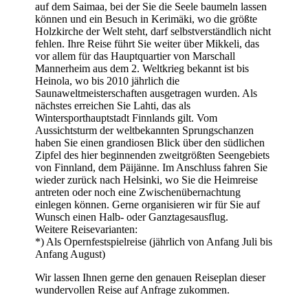
auf dem Saimaa, bei der Sie die Seele baumeln lassen
können und ein Besuch in Kerimäki, wo die größte
Holzkirche der Welt steht, darf selbstverständlich nicht
fehlen. Ihre Reise führt Sie weiter über Mikkeli, das
vor allem für das Hauptquartier von Marschall
Mannerheim aus dem 2. Weltkrieg bekannt ist bis
Heinola, wo bis 2010 jährlich die
Saunaweltmeisterschaften ausgetragen wurden. Als
nächstes erreichen Sie Lahti, das als
Wintersporthauptstadt Finnlands gilt. Vom
Aussichtsturm der weltbekannten Sprungschanzen
haben Sie einen grandiosen Blick über den südlichen
Zipfel des hier beginnenden zweitgrößten Seengebiets
von Finnland, dem Päijänne. Im Anschluss fahren Sie
wieder zurück nach Helsinki, wo Sie die Heimreise
antreten oder noch eine Zwischenübernachtung
einlegen können. Gerne organisieren wir für Sie auf
Wunsch einen Halb- oder Ganztagesausflug.
Weitere Reisevarianten:
*) Als Opernfestspielreise (jährlich von Anfang Juli bis
Anfang August)
Wir lassen Ihnen gerne den genauen Reiseplan dieser
wundervollen Reise auf Anfrage zukommen.