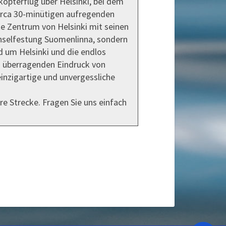
kopterflug über Helsinki, bei dem
irca 30-minütigen aufregenden
te Zentrum von Helsinki mit seinen
Inselfestung Suomenlinna, sondern
d um Helsinki und die endlos
en überragenden Eindruck von
einzigartige und unvergessliche
re Strecke. Fragen Sie uns einfach