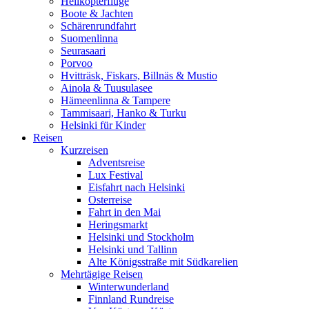
Helikopterflüge
Boote & Jachten
Schärenrundfahrt
Suomenlinna
Seurasaari
Porvoo
Hvitträsk, Fiskars, Billnäs & Mustio
Ainola & Tuusulasee
Hämeenlinna & Tampere
Tammisaari, Hanko & Turku
Helsinki für Kinder
Reisen
Kurzreisen
Adventsreise
Lux Festival
Eisfahrt nach Helsinki
Osterreise
Fahrt in den Mai
Heringsmarkt
Helsinki und Stockholm
Helsinki und Tallinn
Alte Königsstraße mit Südkarelien
Mehrtägige Reisen
Winterwunderland
Finnland Rundreise