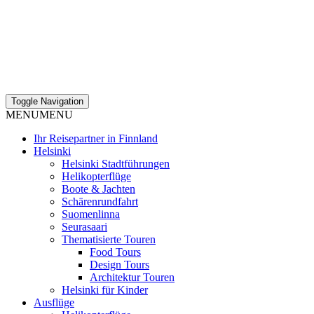
Toggle Navigation
MENU
MENU
Ihr Reisepartner in Finnland
Helsinki
Helsinki Stadtführungen
Helikopterflüge
Boote & Jachten
Schärenrundfahrt
Suomenlinna
Seurasaari
Thematisierte Touren
Food Tours
Design Tours
Architektur Touren
Helsinki für Kinder
Ausflüge