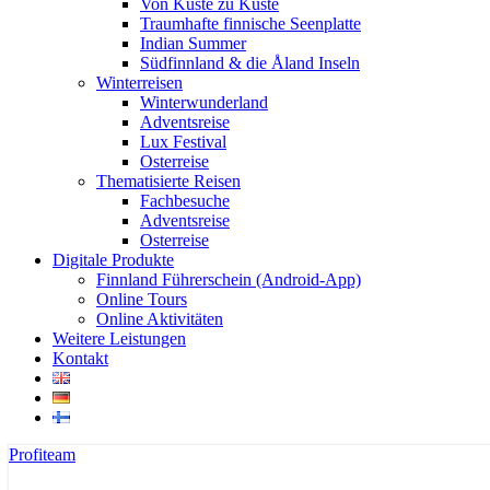
Von Küste zu Küste
Traumhafte finnische Seenplatte
Indian Summer
Südfinnland & die Åland Inseln
Winterreisen
Winterwunderland
Adventsreise
Lux Festival
Osterreise
Thematisierte Reisen
Fachbesuche
Adventsreise
Osterreise
Digitale Produkte
Finnland Führerschein (Android-App)
Online Tours
Online Aktivitäten
Weitere Leistungen
Kontakt
Profiteam