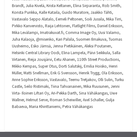
Brandt, Julia Kivelä, Krista Keltanen, Elina Sirparanta, Rob Smith,
Konsta Punkka, Kalle Kataila, Guido Muratore, Jaakko Tähti,
Vastavalo Seppo Alatalo, Eemeli Peltonen, Soili Jussila, Mika Tirri,
Pirkko Kanvervisto, Raija Lehtonen, Flatlight Films, Daniel Eriksson,
Mika Levälampi, Imatrakuvat.fi, Comma Image Oy, Uusi Valamo,
Juha Kalaoja, @misenko, Kari Palsila, Suomen Ilmakuva, Tuomas
Uusheimo, Esko Jämsä, Jenna Pietikäinen, Aleksi Poutanen,
Helsinki Central Library Oodi, Elina Lampela, Päivi Seikkula, Salla
Virtanen, Reija Jousjärvi, Eetu Ahanen, 110th Street Productions,
Mikko Kempas, Super Otus, Dorti Salutskij, Emilia Hoisko, Henri
Müller, Matti Snellman, Erik G Svensson, Henrik Trygg, Ola Eriksson,
Anne Sophie Eriksson, Vastavalo, Teemu Tretjakov, Olli Sulin, Turku
Castle, Seilo Ristimaki, Tiina Tahvanainen, Mika Ruusunen, Jenni
Virta- Iloinen Liftari Oy, Ari-Pekka Darth, Sina Vähäkangas, Uwe
Wallner, Helmut Serve, Roman Scheiwiller, Axel Schaller, Gulja
Babaeva, Maria Khinttaniemi, Petra Vähäkangas