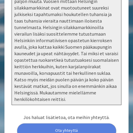
paljon muuta. Vuosien mittaan Helsingin
silakkamarkkinat ovat muotoutuneet suureksi
julkiseksi tapahtumaksi houkutellen tuhansia ja
taas tuhansia vieraita nauttimaan iloisesta
tunnelmasta. Helsingin silakkamarkkinoilla
vierailun lisäksi suosittelemme tutustumaan
Helsinkiin informatiivisen opastetun kierroksen
avulla, joka kattaa kaikki Suomen pääkaupungin
kauneudet ja upeat nähtävyydet. Tai miksi et varaisi
opastettua ruokaretkeä tutustuaksesi suomalaisen
keittiön herkkuihin, kuten karjalanpiirakat
munavoilla, korvapuustit tai herkullinen suklaa.
Katso myös meidän puolen päivän ja koko päivän
kestävät matkat, jos sinulla on enemmänkin aikaa
Helsingissä. Mukautamme mielellämme
henkilökohtaisen reittisi.
Jos haluat lisätietoa, ota meihin yhteyttä.
Ota yhteyttä