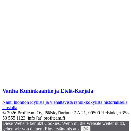
Vanha Kuninkaantie ja Etelä-Karjala
Nauti luonnon idyllistä ja viehättävistä rannikkokylistä historialisella
taustalla
© 2026 Profiteam Oy, Pääskylänrinne 7 A 21, 00500 Helsinki, +358
50 555 1123, info [at] profiteam.fi
Diese Website benutzt Cookies. Wenn du die Website weiter nutzt,
gehen wir von deinem Einverständnis aus.
OK