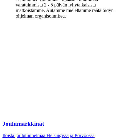
varatuimmista 2 - 5 päivän lyhytaikaisista
matkoistamme. Autamme mielellämme räätälöidyn
ohjelman organisoinnissa.
Joulumarkkinat
Iloista joulutunnelmaa Helsingissä ja Porvoossa