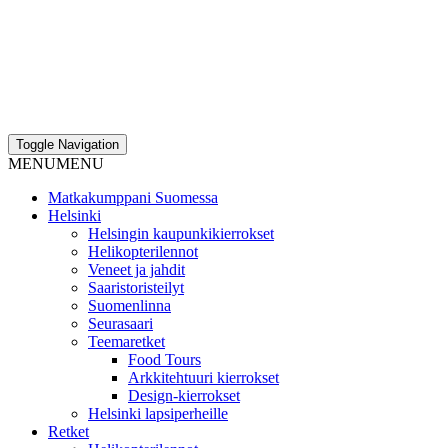
Toggle Navigation
MENU
MENU
Matkakumppani Suomessa
Helsinki
Helsingin kaupunkikierrokset
Helikopterilennot
Veneet ja jahdit
Saaristoristeilyt
Suomenlinna
Seurasaari
Teemaretket
Food Tours
Arkkitehtuuri kierrokset
Design-kierrokset
Helsinki lapsiperheille
Retket