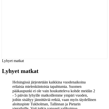
Lyhyet matkat
Lyhyet matkat
Helsingissä järjestetään kaikkina vuodenaikoina
erilaisia mielenkiintoisia tapahtumia. Suomen
pääkaupunki ei ole vain houkutteleva kohde meidän 2
- 5 päivän lyhyille matkoillemme ympäri vuoden,
joihin sisältyy jännittäviä retkiä, vaan myös täydellinen
aloituspiste Tukholman, Tallinnan ja Pietarin
vierailuille. Voit tutkia vapaasti valikoimaa