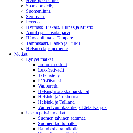
Helikopterilennot
Saaristoristeilyt
Suomenlinna
Seurasaari
Porvoo
Hvitträsk, Fiskars, Billnäs ja Mustio
Ainola ja Tuusulanjärvi
Hämeenlinna ja Tampere
Tammisaari, Hanko ja Turku
Helsinki lapsiperheille
Matkat
Lyhyet matkat
Joulumarkkinat
Lux-festivaali
Talviristeily
Pääsiäisretki
Vappuretki
Helsingin silakkamarkkinat
Helsinki ja Tukholma
Helsinki ja Tallinna
Vanha Kuninkaantie ja Etelä-Karjala
Usean päivän matkat
Suomen talvinen satumaa
Suomen kiertomatka
Rannikolta rannikolle