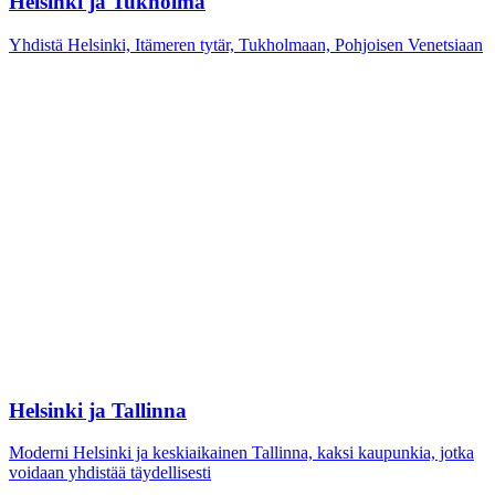
Helsinki ja Tukholma
Yhdistä Helsinki, Itämeren tytär, Tukholmaan, Pohjoisen Venetsiaan
Helsinki ja Tallinna
Moderni Helsinki ja keskiaikainen Tallinna, kaksi kaupunkia, jotka
voidaan yhdistää täydellisesti