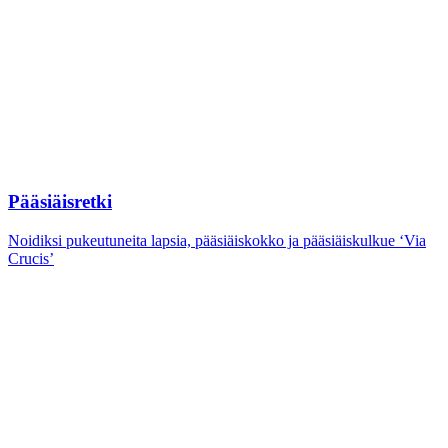
Pääsiäisretki
Noidiksi pukeutuneita lapsia, pääsiäiskokko ja pääsiäiskulkue ‘Via
Crucis’