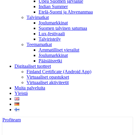
Upea Suomen järvialue
Indian Summer
Etelä-Suomi ja Ahvenanmaa
Talvimatkat
Joulumarkkinat
Suomen talvinen satumaa
Lux-festivaali
Talviristeily
Teemamatkat
Ammatilliset vierailut
Joulumarkkinat
Pääsiäisretki
Digitaaliset tuotteet
Finland Certificate (Android App)
Virtuaaliset opastukset
Virtuaaliset aktiviteetit
Muita palveluita
Yleistä
Profiteam