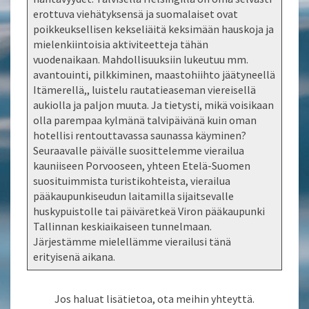
erottuva viehätyksensä ja suomalaiset ovat
poikkeuksellisen kekseliäitä keksimään hauskoja ja
mielenkiintoisia aktiviteetteja tähän
vuodenaikaan. Mahdollisuuksiin lukeutuu mm.
avantouinti, pilkkiminen, maastohiihto jäätyneellä
Itämerellä,, luistelu rautatieaseman viereisellä
aukiolla ja paljon muuta. Ja tietysti, mikä voisikaan
olla parempaa kylmänä talvipäivänä kuin oman
hotellisi rentouttavassa saunassa käyminen?
Seuraavalle päivälle suosittelemme vierailua
kauniiseen Porvooseen, yhteen Etelä-Suomen
suosituimmista turistikohteista, vierailua
pääkaupunkiseudun laitamilla sijaitsevalle
huskypuistolle tai päiväretkeä Viron pääkaupunki
Tallinnan keskiaikaiseen tunnelmaan.
Järjestämme mielellämme vierailusi tänä
erityisenä aikana.
Jos haluat lisätietoa, ota meihin yhteyttä.