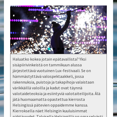
Haluatko kokea jotain epätavallista? Yksi
sisäpiirivinkeistä on tammikuun alussa
järjestettävä vuotuinen Lux-festivaali. Se on
hämmästyttävä valospektaakkeli, jossa
rakennuksia, puistoja ja takapihoja valaistaan
värikkäillä valoilla ja kadut ovat täynnä
valotaideteoksia ja esiintyviä valotaiteilijoita. Älä
jätä huomaamatta opastettua kierrosta
Helsingissä pätevien oppaidemme kanssa.
Kierroksella näet Helsingin kuuluisimmat
nähtävyydet. Talvisella Helsingillä on oma selvästi