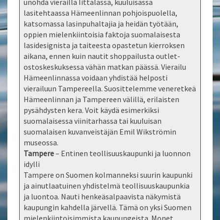
unohda vierailla Iittalassa, kuuluisassa
lasitehtaassa Hämeenlinnan pohjoispuolella,
katsomassa lasinpuhaltajia ja heidän työtään,
oppien mielenkiintoisia faktoja suomalaisesta
lasidesignista ja taiteesta opastetun kierroksen
aikana, ennen kuin nautit shoppailusta outlet-
ostoskeskuksessa vähän matkan päässä. Vierailu
Hämeenlinnassa voidaan yhdistää helposti
vierailuun Tampereella. Suosittelemme veneretkeä
Hämeenlinnan ja Tampereen välillä, erilaisten
pysähdysten kera. Voit käydä esimerkiksi
suomalaisessa viinitarhassa tai kuuluisan
suomalaisen kuvanveistäjän Emil Wikströmin
museossa.
Tampere
– Entinen teollisuuskaupunki ja luonnon
idylli
Tampere on Suomen kolmanneksi suurin kaupunki
ja ainutlaatuinen yhdistelmä teollisuuskaupunkia
ja luontoa. Nauti henkeäsalpaavista näkymistä
kaupungin kahdella järvellä. Tämä on yksi Suomen
mielenkiintoisimmista kaupungeista. Monet