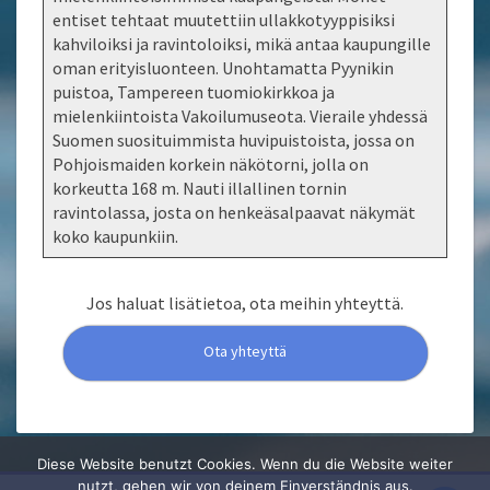
entiset tehtaat muutettiin ullakkotyyppisiksi
kahviloiksi ja ravintoloiksi, mikä antaa kaupungille
oman erityisluonteen. Unohtamatta Pyynikin
puistoa, Tampereen tuomiokirkkoa ja
mielenkiintoista Vakoilumuseota. Vieraile yhdessä
Suomen suosituimmista huvipuistoista, jossa on
Pohjoismaiden korkein näkötorni, jolla on
korkeutta 168 m. Nauti illallinen tornin
ravintolassa, josta on henkeäsalpaavat näkymät
koko kaupunkiin.
Jos haluat lisätietoa, ota meihin yhteyttä.
Ota yhteyttä
Diese Website benutzt Cookies. Wenn du die Website weiter
nutzt, gehen wir von deinem Einverständnis aus.