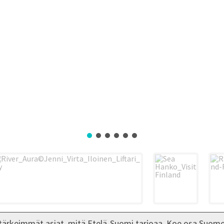
tärkeimmät asiat, mitä Etelä-Suomi tarjoaa. Koe osa Suomen