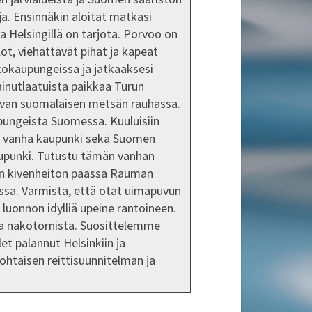
ja. Ensinnäkin aloitat matkasi
ta Helsingillä on tarjota. Porvoo on
ot, viehättävät pihat ja kapeat
kokaupungeissa ja jatkaaksesi
ainutlaatuista paikkaa Turun
olevan suomalaisen metsän rauhassa.
pungeista Suomessa. Kuuluisiin
ettu vanha kaupunki sekä Suomen
aupunki. Tutustu tämän vanhan
in kivenheiton päässä Rauman
essa. Varmista, että otat uimapuvun
luonnon idylliä upeine rantoineen.
a näkötornista. Suosittelemme
let palannut Helsinkiin ja
htaisen reittisuunnitelman ja