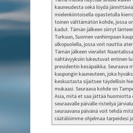
kauneudesta sekä löydä jännittäviä 
mielenkiintoisella opastetulla kierr
toinen välttämätön kohde, jossa on 
kadut. Tämän jälkeen siirryt länte
Turkuun, Suomen vanhimpaan kaupunk
ulkopuolella, jossa voit nauttia at
Tämän jälkeen vierailet Naantaliss
nähtävyyksiin lukeutuvat entinen lu
presidentin kesäpaikka. Seuraava 
kaupungin kauneuteen, joka hyväks
keskustasta sijaitsee täydellisin h
mukaasi. Seuraava kohde on Tampere
Asia, mitä et saa jättää huomiot
seuraavalle päivälle risteilyä järvi
seuraavana päivänä voit tehdä mitä
räätälöimme ohjelmaa tarpeidesi j