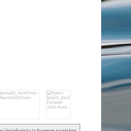
 järvialueista ja Suomen saariston