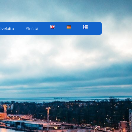
lveluita
Yleistä
M