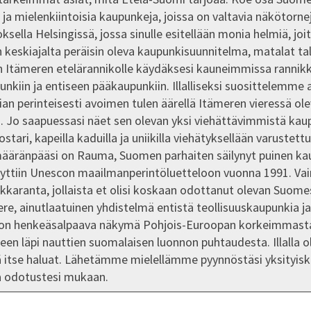
ja mielenkiintoisia kaupunkeja, joissa on valtavia näkötorne
oksella Helsingissä, jossa sinulle esitellään monia helmiä, joi
keskiajalta peräisin oleva kaupunkisuunnitelma, matalat tal
en Itämeren etelärannikolle käydäksesi kauneimmissa rannik
iin ja entiseen pääkaupunkiin. Illalliseksi suosittelemme 
erian perinteisesti avoimen tulen äärellä Itämeren vieressä 
a. Jo saapuessasi näet sen olevan yksi viehättävimmistä kau
ostari, kapeilla kaduilla ja uniikilla viehätyksellään varust
määränpääsi on Rauma, Suomen parhaiten säilynyt puinen k
yttiin Unescon maailmanperintöluetteloon vuonna 1991. Va
iekkaranta, jollaista et olisi koskaan odottanut olevan Suom
, ainutlaatuinen yhdistelmä entistä teollisuuskaupunkia ja 
ta on henkeäsalpaava näkymä Pohjois-Euroopan korkeimmast
alueen läpi nauttien suomalaisen luonnon puhtaudesta. Illalla o
 itse haluat. Lähetämme mielellämme pyynnöstäsi yksityisko
a odotustesi mukaan.