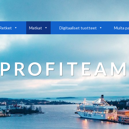
Retket
Matkat
Digitaaliset tuotteet
Muita pa
PROFITEA