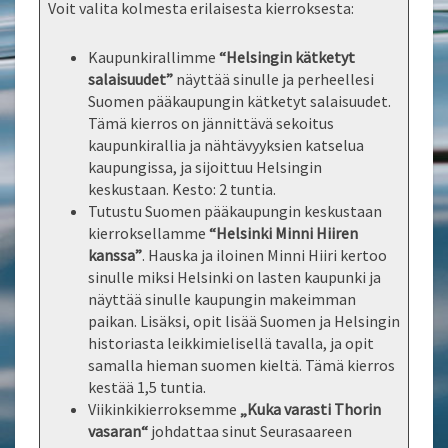
Voit valita kolmesta erilaisesta kierroksesta:
Kaupunkirallimme
“Helsingin kätketyt
salaisuudet”
näyttää sinulle ja perheellesi
Suomen pääkaupungin kätketyt salaisuudet.
Tämä kierros on jännittävä sekoitus
kaupunkirallia ja nähtävyyksien katselua
kaupungissa, ja sijoittuu Helsingin
keskustaan. Kesto: 2 tuntia.
Tutustu Suomen pääkaupungin keskustaan
kierroksellamme
“Helsinki Minni Hiiren
kanssa”
. Hauska ja iloinen Minni Hiiri kertoo
sinulle miksi Helsinki on lasten kaupunki ja
näyttää sinulle kaupungin makeimman
paikan. Lisäksi, opit lisää Suomen ja Helsingin
historiasta leikkimielisellä tavalla, ja opit
samalla hieman suomen kieltä. Tämä kierros
kestää 1,5 tuntia.
Viikinkikierroksemme
„Kuka varasti Thorin
vasaran“
johdattaa sinut Seurasaareen