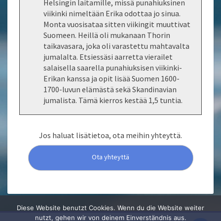
Helsingin laitamille, missä punahiuksinen
viikinki nimeltään Erika odottaa jo sinua.
Monta vuosisataa sitten viikingit muuttivat
Suomeen. Heillä oli mukanaan Thorin
taikavasara, joka oli varastettu mahtavalta
jumalalta. Etsiessäsi aarretta vierailet
salaisella saarella punahiuksisen viikinki-
Erikan kanssa ja opit lisää Suomen 1600-
1700-luvun elämästä sekä Skandinavian
jumalista. Tämä kierros kestää 1,5 tuntia.
Jos haluat lisätietoa, ota meihin yhteyttä.
Ota yhteyttä
Diese Website benutzt Cookies. Wenn du die Website weiter
nutzt, gehen wir von deinem Einverständnis aus.